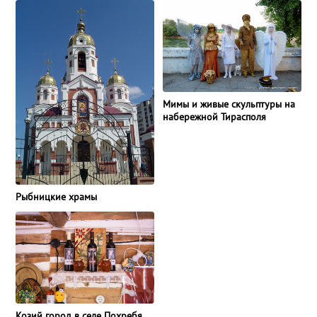
Мимы и живые скульптуры на
набережной Тирасполя
Рыбницкие храмы
Козий город в селе Похребя