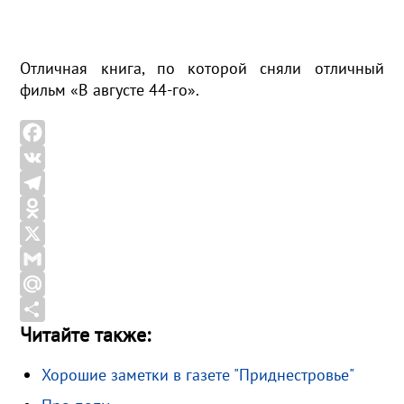
Отличная книга, по которой сняли отличный
фильм «В августе 44-го».
F
a
V
c
K
T
e
e
O
b
l
d
X
o
e
n
G
o
g
o
m
M
Читайте также:
k
r
k
a
a
О
a
l
i
i
т
Хорошие заметки в газете "Приднестровье"
m
a
l
l
п