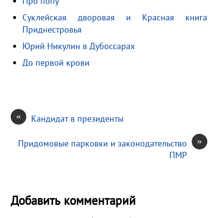
Про попу
s
.
р
s
R
а
Суклейская дворовая и Красная книга
Приднестровья
n
u
в
i
и
Юрий Никулин в Дубоссарах
k
т
До первой крови
i
ь
«
Кандидат в президенты
»
Придомовые парковки и законодательство
ПМР
Добавить комментарий