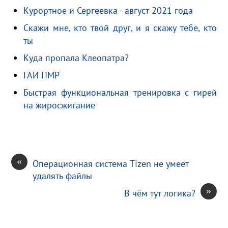
a
l
i
i
т
Курортное и Сергеевка - август 2021 года
m
a
l
l
п
Скажи мне, кто твой друг, и я скажу тебе, кто
s
.
р
ты
s
R
а
Куда пропала Клеопатра?
n
u
в
i
и
ГАИ ПМР
k
т
Быстрая функциональная тренировка с гирей
i
ь
на жиросжигание
«
Операционная система Tizen не умеет
удалять файлы
»
В чём тут логика?