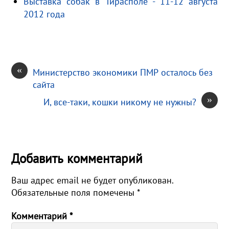
Выставка собак в Тирасполе - 11-12 августа
i
ь
2012 года
«
Министерство экономики ПМР осталось без
сайта
»
И, все-таки, кошки никому не нужны?
Добавить комментарий
Ваш адрес email не будет опубликован.
Обязательные поля помечены
*
Комментарий
*