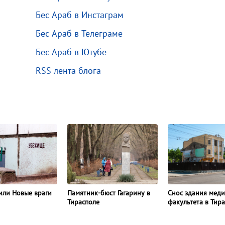
Бес Араб в Инстаграм
Бес Араб в Телеграме
Бес Араб в Ютубе
RSS лента блога
или Новые враги
Памятник-бюст Гагарину в
Снос здания мед
Тирасполе
факультета в Тир