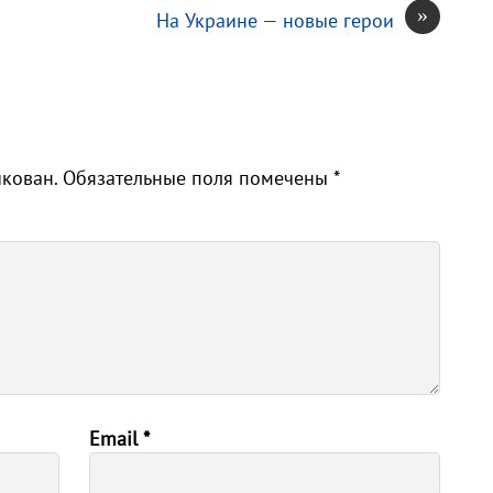
»
На Украине — новые герои
икован.
Обязательные поля помечены
*
Email
*