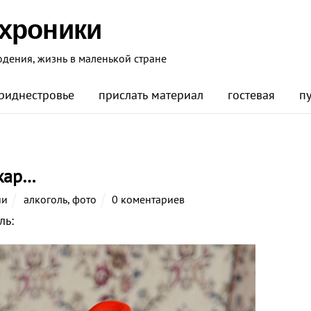
 хроники
юдения, жизнь в маленькой стране
риднестровье
прислать материал
гостевая
п
ожар…
ии
алкоголь
,
фото
0 коментариев
ль: