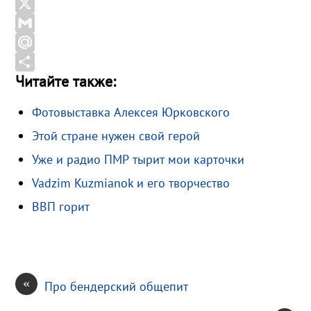
e
e
O
b
l
d
X
o
e
n
G
o
g
o
m
M
Читайте также:
k
r
k
a
a
О
a
l
i
i
т
Фотовыставка Алексея Юрковского
m
a
l
l
п
Этой стране нужен свой герой
s
.
р
s
R
а
Уже и радио ПМР тырит мои карточки
n
u
в
Vadzim Kuzmianok и его творчество
i
и
ВВП горит
k
т
i
ь
«
Про бендерский общепит