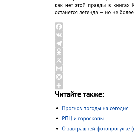
как нет этой правды в книгах 
останется легенда — но не более
F
a
V
c
K
T
e
e
O
b
l
d
X
o
e
n
G
o
g
o
m
M
Читайте также:
k
r
k
a
a
О
a
l
i
i
т
Прогноз погоды на сегодня
m
a
l
l
п
РПЦ и гороскопы
s
.
р
s
R
а
О завтрашней фотопрогулке (