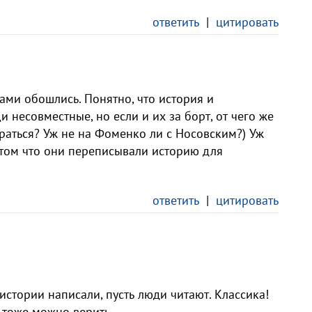
ответить
|
цитировать
ами обошлись. Понятно, что история и
и несовместные, но если и их за борт, от чего же
ираться? Уж не на Фоменко ли с Носовским?) Уж
в том что они переписывали историю для
.
ответить
|
цитировать
истории написали, пусть люди читают. Классика!
 тоже можно верить.