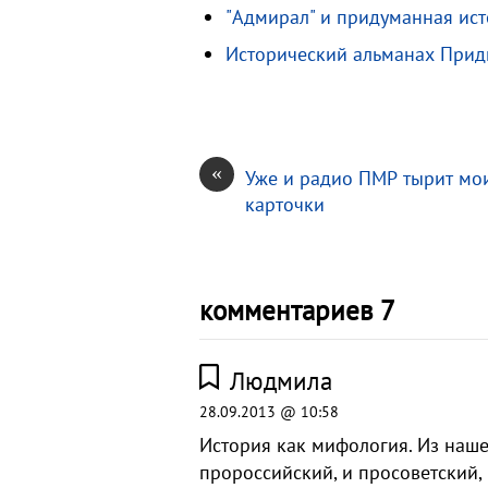
n
u
в
"Адмирал" и придуманная ис
i
и
Исторический альманах Прид
k
т
i
ь
«
Уже и радио ПМР тырит мо
карточки
комментариев 7
Людмила
28.09.2013 @ 10:58
История как мифология. Из наше
пророссийский, и просоветский, 