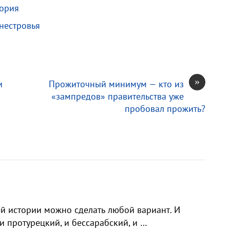
тория
нестровья
»
и
Прожиточный минимум — кто из
«зампредов» правительства уже
пробовал прожить?
й истории можно сделать любой вариант. И
и протурецкий, и бессарабский, и …