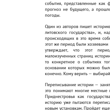
события, представленные как 
прогноз не будущего, а прошло
погоды.
Один из авторов пишет историю 
литовского государства», и, н
происходящих в это время собы
этот же период были хозяевами
утверждает, что этот пери
малоизученных страниц истории 
то конкретное о событиях то
основании которых можно было
конечно. Кому верить — выбирай
Переписывание истории — занят
это понимают многие местные 
Приднестровья как государств
историю уже пытаются переписа
новым установкам. Пройдет еще 