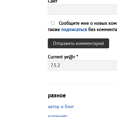
Сайт
Сообщите мне о новых комм
также
подписаться
без коммента
Current ye@r
*
разное
автор и блог
копирайт