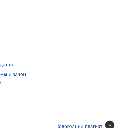
идатов
 мы и зачем
?
»
Новогодний плагиат