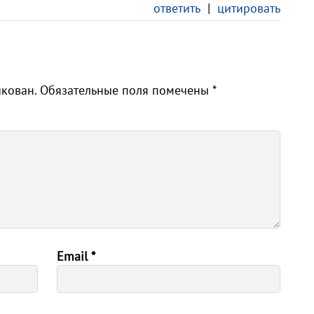
ответить
|
цитировать
икован.
Обязательные поля помечены
*
Email
*