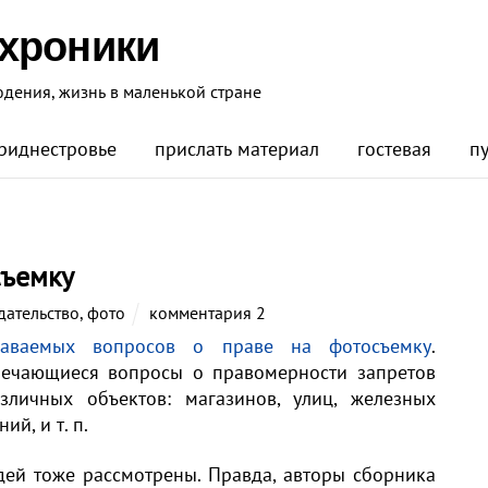
 хроники
юдения, жизнь в маленькой стране
риднестровье
прислать материал
гостевая
п
съемку
дательство
,
фото
комментария 2
даваемых вопросов о праве на фотосъемку
.
речающиеся вопросы о правомерности запретов
зличных объектов: магазинов, улиц, железных
й, и т. п.
ей тоже рассмотрены. Правда, авторы сборника