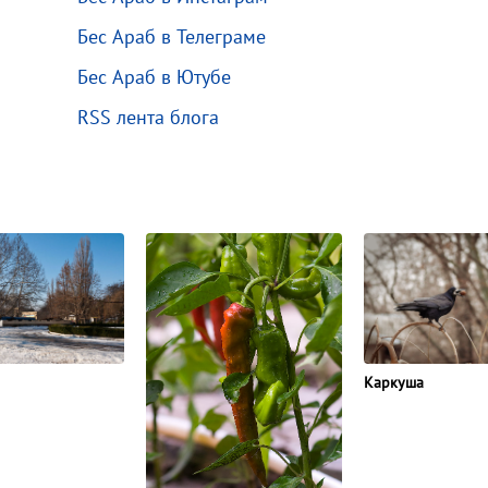
Бес Араб в Телеграме
Бес Араб в Ютубе
RSS лента блога
Каркуша