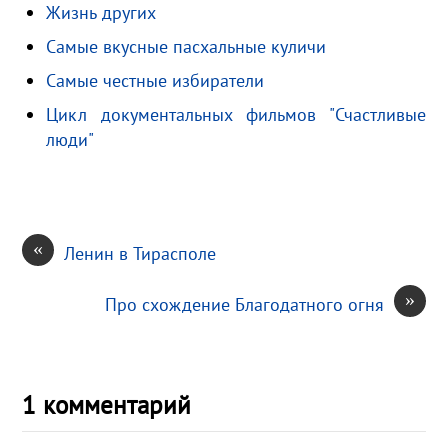
Жизнь других
s
.
р
s
R
а
Самые вкусные пасхальные куличи
n
u
в
Самые честные избиратели
i
и
Цикл документальных фильмов "Счастливые
k
т
люди"
i
ь
«
Ленин в Тирасполе
»
Про схождение Благодатного огня
1 комментарий