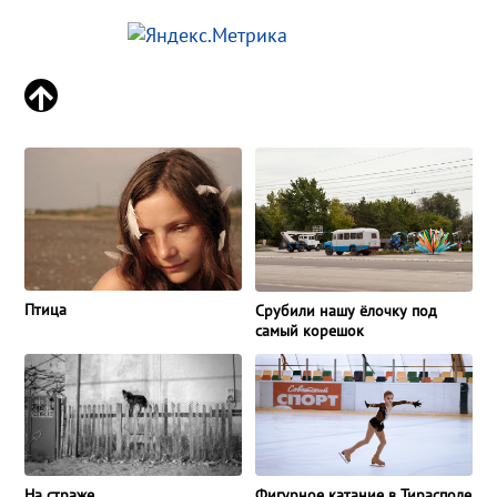
Птица
Срубили нашу ёлочку под
самый корешок
На страже
Фигурное катание в Тирасполе