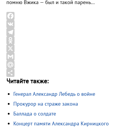
помню Вжика — был и такой парень…
F
a
V
c
K
T
e
e
O
b
l
d
X
o
e
n
G
o
g
o
m
M
Читайте также:
k
r
k
a
a
О
a
l
i
i
т
Генерал Александр Лебедь о войне
m
a
l
l
п
Прокурор на страже закона
s
.
р
s
R
а
Баллада о солдате
n
u
в
Концерт памяти Александра Кирницкого
i
и