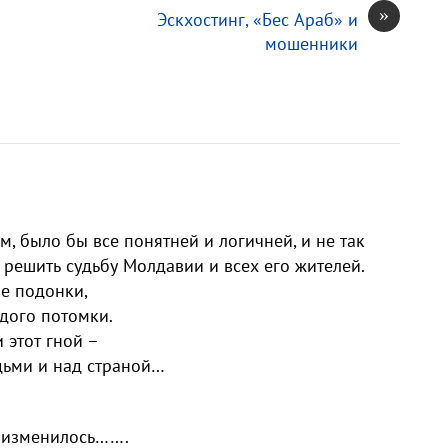
»
Эскхостинг, «Бес Араб» и
мошенники
, было бы все понятней и логичней, и не так
я решить судьбу Молдавии и всех его жителей.
е подонки,
рдого потомки.
и этот гной –
дьми и над страной…
е изменилось…….