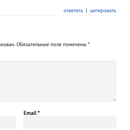
ответить
|
цитировать
икован.
Обязательные поля помечены
*
Email
*