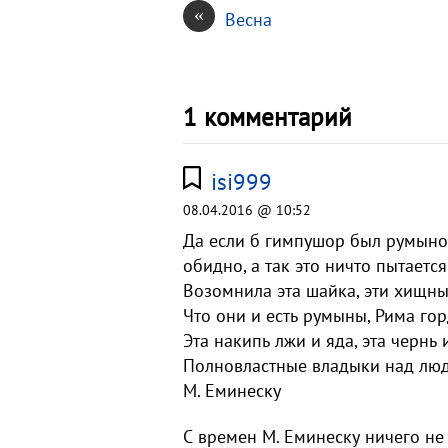
«
Весна
1 комментарий
isi999
08.04.2016 @ 10:52
Да если б гимпушор был румыном
обидно, а так это ничто пытаетс
Возомнила эта шайка, эти хищны
Что они и есть румыны, Рима го
Эта накипь лжи и яда, эта чернь 
Полновластные владыки над лю
М. Еминеску
С времен М. Еминеску ничего н