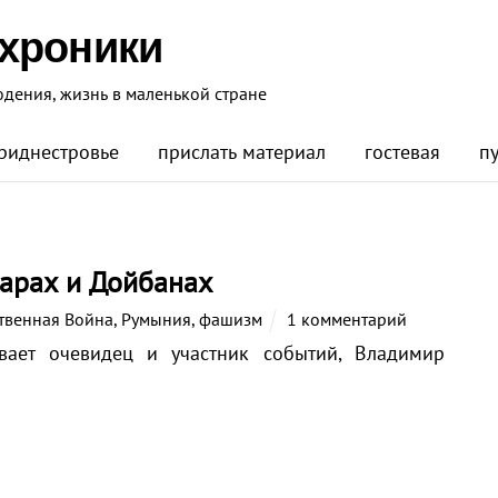
 хроники
юдения, жизнь в маленькой стране
риднестровье
прислать материал
гостевая
п
сарах и Дойбанах
твенная Война
,
Румыния
,
фашизм
1 комментарий
вает очевидец и участник событий, Владимир