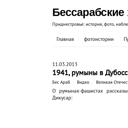
Бессарабские
Приднестровье: история, фото, набл
Главная
фотоистории
П
11.03.2013
1941, румыны в Дубос
Бес Араб
Видео
Великая Отечес
О румынах-фашистах рассказы
Дикусар: