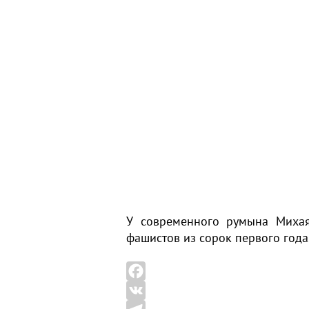
У современного румына Михая
фашистов из сорок первого года
F