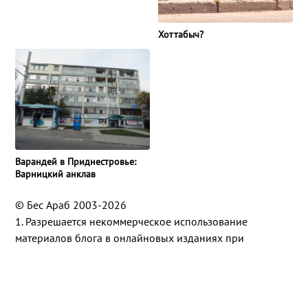
Хоттабыч?
Варандей в Приднестровье:
Варницкий анклав
© Бес Араб 2003-2026
1. Разрешается некоммерческое использование
материалов блога в онлайновых изданиях при
соблюдении следующих условий: указание автора (Бес
Араб), установка активной ссылки на
besarab.su
.
2. Использование материалов в коммерческих целях и в
любого рода рекламе — только после получения