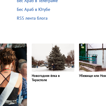
Бес Араб в Телеграме
Бес Араб в Ютубе
RSS лента блога
Новогодняя ёлка в
Убежище или Нов
Тирасполе