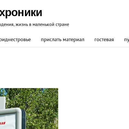
 хроники
юдения, жизнь в маленькой стране
риднестровье
прислать материал
гостевая
п