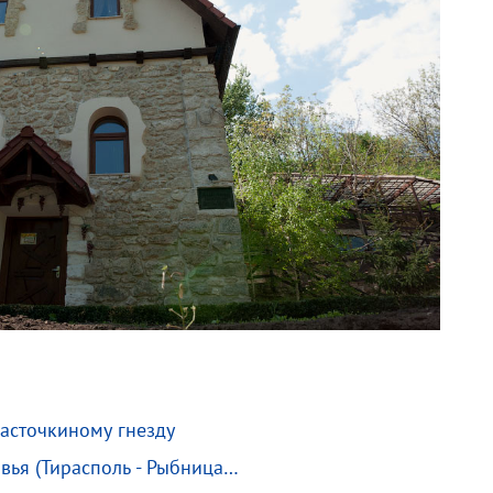
Ласточкиному гнезду
вья (Тирасполь - Рыбница…