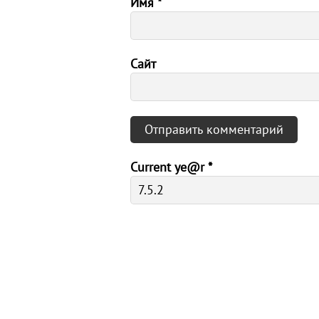
Имя
*
Сайт
Current ye@r
*