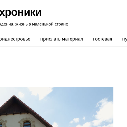
 хроники
юдения, жизнь в маленькой стране
риднестровье
прислать материал
гостевая
п