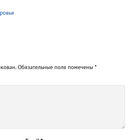
тровья
)
икован.
Обязательные поля помечены
*