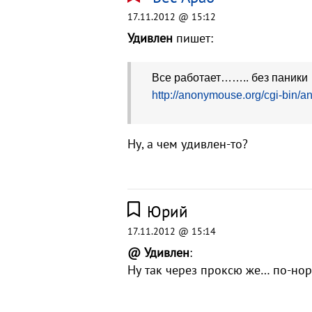
17.11.2012 @ 15:12
Удивлен
пишет:
Все работает…….. без паники
http://anonymouse.org/cgi-bin/a
Ну, а чем удивлен-то?
Юрий
17.11.2012 @ 15:14
@ Удивлен
:
Ну так через проксю же… по-нор