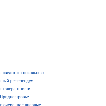
 шведского посольства
онный референдум
т толерантности
 Приднестровье
т: очередное впервые…