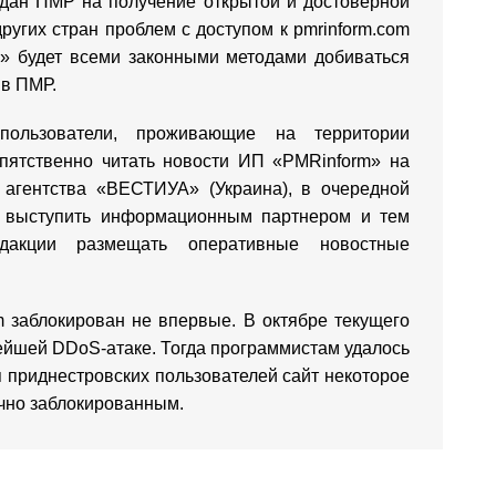
ждан ПМР на получение открытой и достоверной
ругих стран проблем с доступом к pmrinform.com
m» будет всеми законными методами добиваться
 в ПМР.
ользователи, проживающие на территории
епятственно читать новости ИП «PMRinform» на
агентства «ВЕСТИУА» (Украина), в очередной
я выступить информационным партнером и тем
акции размещать оперативные новостные
m заблокирован не впервые. В октябре текущего
ейшей DDoS-атаке. Тогда программистам удалось
ля приднестровских пользователей сайт некоторое
ично заблокированным.