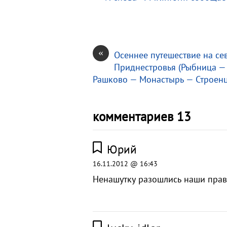
k
т
i
ь
«
Осеннее путешествие на се
Приднестровья (Рыбница —
Рашково — Монастырь — Строен
комментариев 13
Юрий
16.11.2012 @ 16:43
Ненашутку разошлись наши прав