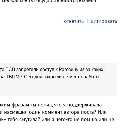
ях мелкая месть государственного розлива
ответить
|
цитировать
о ТСВ запретили доступ к Рогозину из-за каких-
 на ТВПМР. Сегодня закрыли ее место работы.
таким фразам ты понял, что я поддерживала
еня насмешил один коммент автора поста? Или
ь» тебя смутила? или я чего-то не помню или не