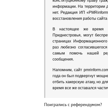
конституционному праву гра
информации. На территории д
нет. Редакция ИП «PMRinfor
восстановления работы сайта
В настоящее же время п
Приднестровья, могут беспр
страницах Информационного 
раз любезно согласившегос
самым помочь нашей ред
сообщения.
Напомним, сайт pmrinform.co
года он был подвергнут мощн
отбить хакерскую атаку, но д
время все же оставался част
Поигрались с референдумом?