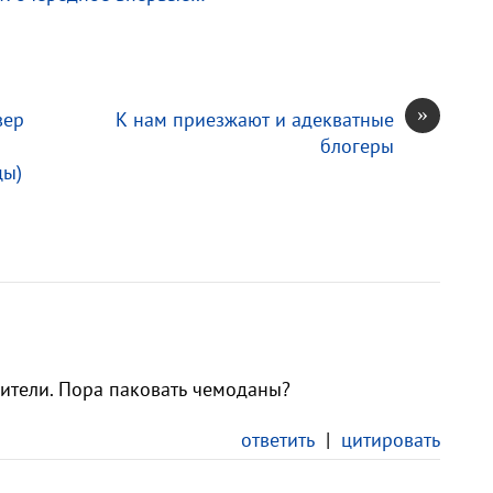
»
вер
К нам приезжают и адекватные
блогеры
цы)
ители. Пора паковать чемоданы?
ответить
|
цитировать