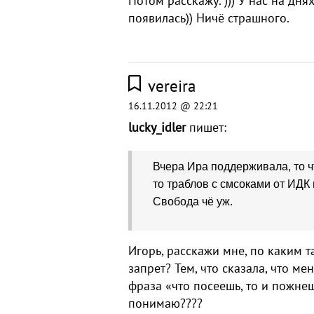
Потом расскажу. ))) У нас на дн
появилась)) Ничё страшного.
vereira
16.11.2012 @ 22:21
lucky_idler
пишет:
Вчера Ира поддерживала, то чт
то траблов с смсоками от ИДК
Свобода чё уж.
Игорь, расскажи мне, по каким 
запрет? Тем, что сказала, что м
фраза «что посеешь, то и пожнеш
понимаю????