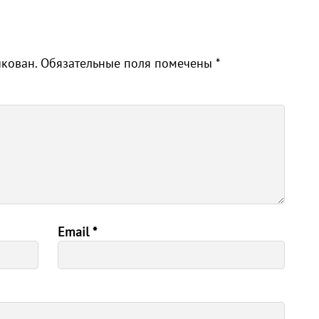
икован.
Обязательные поля помечены
*
Email
*