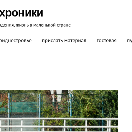
 хроники
юдения, жизнь в маленькой стране
риднестровье
прислать материал
гостевая
п