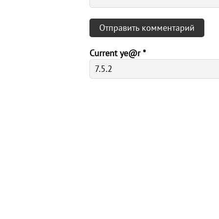
Current ye@r
*