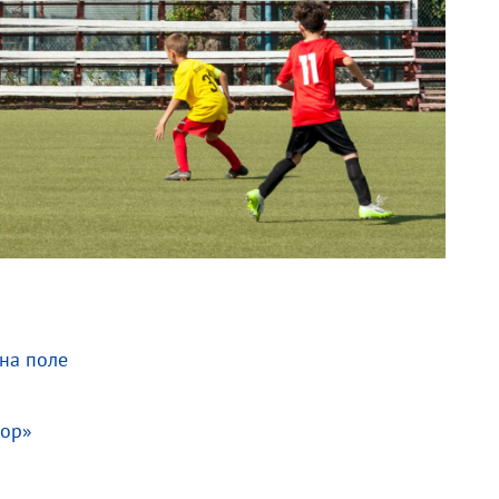
 на поле
иор»