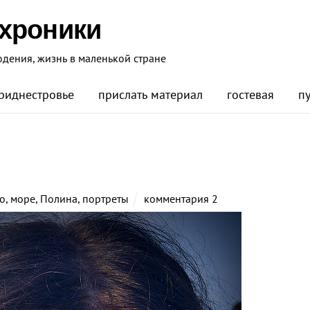
 хроники
юдения, жизнь в маленькой стране
риднестровье
прислать материал
гостевая
п
о
,
море
,
Полина
,
портреты
комментария 2