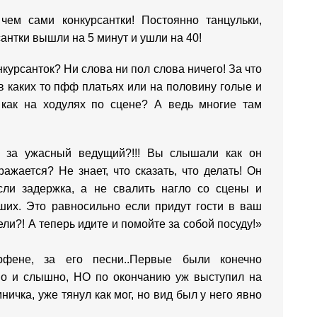
 чем сами конкурсантки! Постоянно танцульки,
антки вышли на 5 минут и ушли на 40!
онкурсанток? Ни слова ни пол слова ничего! За что
в каких то пфф платьях или на половину голые и
как на ходулях по сцене? А ведь многие там
о за ужасный ведущий?!!! Вы слышали как он
ажается? Не знает, что сказать, что делать! Он
сли задержка, а не свалить нагло со сцены и
их. Это равносильно если придут гости в ваш
ели?! А теперь идите и помойте за собой посуду!»
рфене, за его песни..Первые были конечно
о и слышно, НО по окончанию уж выступил на
ичка, уже тянул как мог, но вид был у него явно