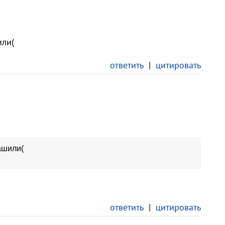
или(
ответить
|
цитировать
ашили(
ответить
|
цитировать