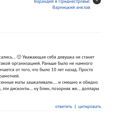
Варандей в Приднестровье:
Варницкий анклав
осались… 🙂 Уважающая себя девушка не станет
 такой организацией. Раньше было не намного
чается от того, что было 10 лет назад. Просто
рамотней.
сенные маты зашкаливали…. и смешно и обидно
ы, эти дисконты… ну блин, позорняк же… доллары
ответить
|
цитировать