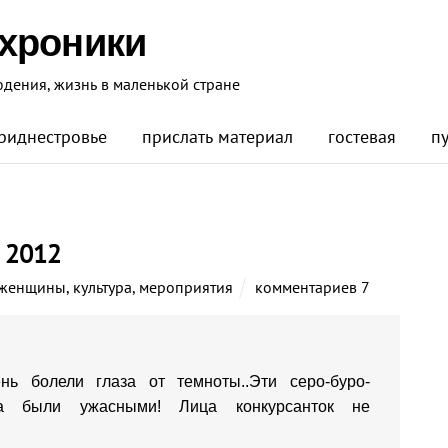
 хроники
юдения, жизнь в маленькой стране
риднестровье
прислать материал
гостевая
п
 2012
женщины
,
культура
,
мероприятия
комментариев 7
нь болели глаза от темноты..Эти серо-буро-
та были ужасными! Лица конкурсанток не