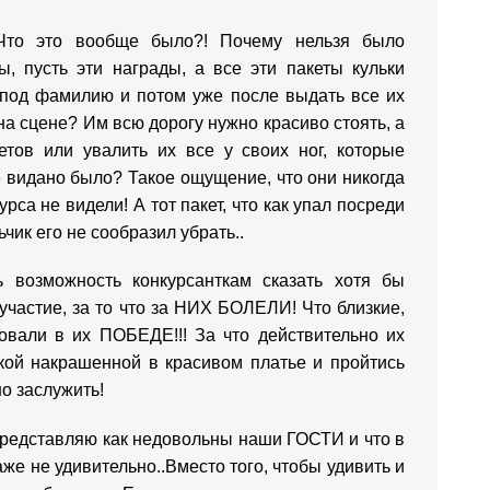
.Что это вообще было?! Почему нельзя было
ы, пусть эти награды, а все эти пакеты кульки
ь под фамилию и потом уже после выдать все их
на сцене? Им всю дорогу нужно красиво стоять, а
етов или увалить их все у своих ног, которые
видано было? Такое ощущение, что они никогда
урса не видели! А тот пакет, что как упал посреди
ьчик его не сообразил убрать..
 возможность конкурсанткам сказать хотя бы
стие, за то что за НИХ БОЛЕЛИ! Что близкие,
овали в их ПОБЕДЕ!!! За что действительно их
ской накрашенной в красивом платье и пройтись
о заслужить!
 Представляю как недовольны наши ГОСТИ и что в
аже не удивительно..Вместо того, чтобы удивить и