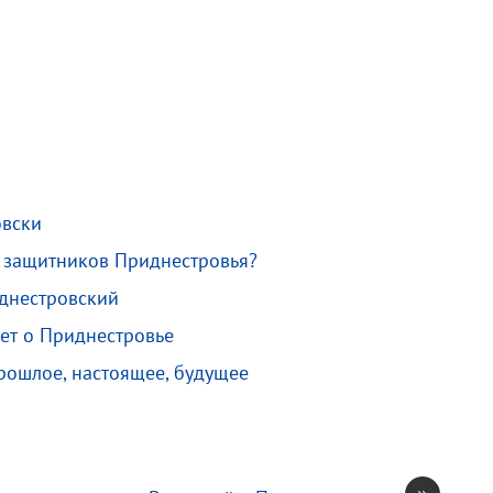
овски
х защитников Приднестровья?
днестровский
ет о Приднестровье
прошлое, настоящее, будущее
»