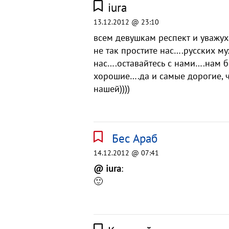
iura
13.12.2012 @ 23:10
всем девушкам респект и уважу
не так простите нас….русских му
нас….оставайтесь с нами….нам 
хорошие….да и самые дорогие, ч
нашей))))
Бес Араб
14.12.2012 @ 07:41
@ iura
:
🙂