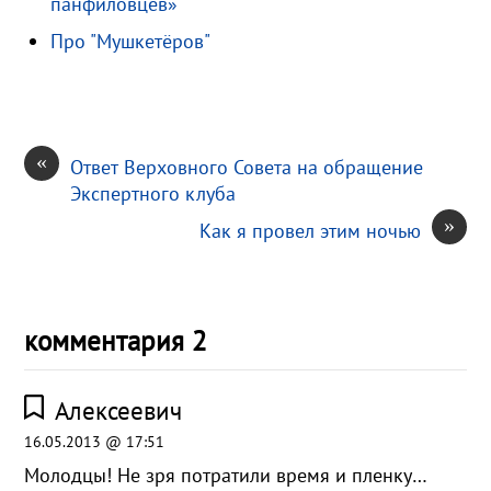
k
т
панфиловцев»
i
ь
Про "Мушкетёров"
«
Ответ Верховного Совета на обращение
Экспертного клуба
»
Как я провел этим ночью
комментария 2
Алексеевич
16.05.2013 @ 17:51
Молодцы! Не зря потратили время и пленку…