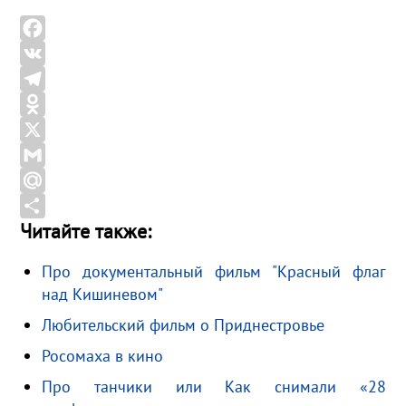
F
a
V
c
K
T
e
e
O
b
l
d
X
o
e
n
G
o
g
o
m
M
Читайте также:
k
r
k
a
a
О
a
l
i
i
т
Про документальный фильм "Красный флаг
m
a
l
l
п
над Кишиневом"
s
.
р
Любительский фильм о Приднестровье
s
R
а
Росомаха в кино
n
u
в
i
и
Про танчики или Как снимали «28