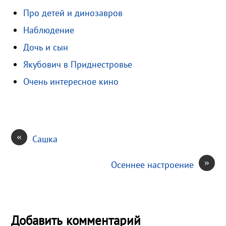
a
l
i
i
т
Про детей и динозавров
m
a
l
l
п
Наблюдение
s
.
р
s
R
а
Дочь и сын
n
u
в
Якубович в Приднестровье
i
и
Очень интересное кино
k
т
i
ь
«
Сашка
»
Осеннее настроение
Добавить комментарий