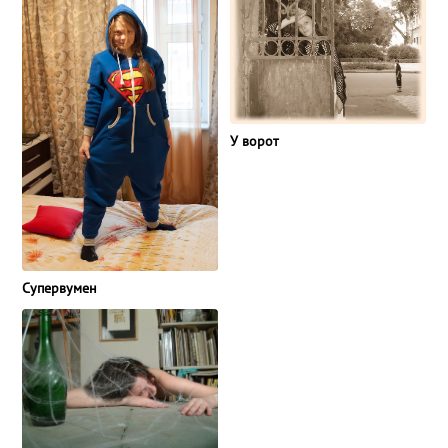
У ворот
Супервумен