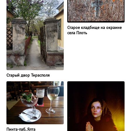
Старое кладбище на окраине
села Плоть
Старый двор Тирасполя
Пинта-паб, Ялта