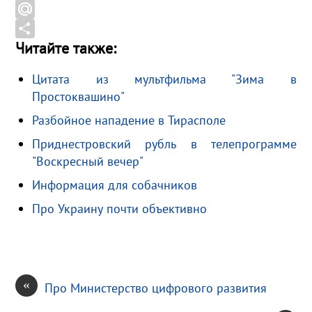
o
e
n
G
o
g
o
m
M
Читайте также:
k
r
k
a
a
О
a
l
i
i
т
Цитата из мультфильма "Зима в
m
a
l
l
п
Простоквашино"
s
.
р
Разбойное нападение в Тирасполе
s
R
а
Приднестровский рубль в телепрограмме
n
u
в
"Воскресный вечер"
i
и
k
т
Информация для собачников
i
ь
Про Украину почти объективно
«
Про Министерство цифрового развития