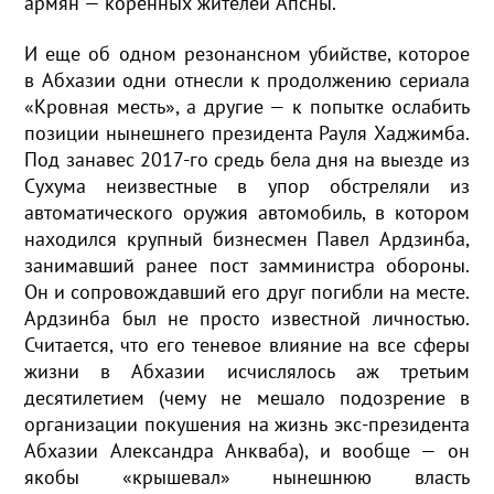
армян — коренных жителей Апсны.
И еще об одном резонансном убийстве, которое
в Абхазии одни отнесли к продолжению сериала
«Кровная месть», а другие — к попытке ослабить
позиции нынешнего президента Рауля Хаджимба.
Под занавес 2017-го средь бела дня на выезде из
Сухума неизвестные в упор обстреляли из
автоматического оружия автомобиль, в котором
находился крупный бизнесмен Павел Ардзинба,
занимавший ранее пост замминистра обороны.
Он и сопровождавший его друг погибли на месте.
Ардзинба был не просто известной личностью.
Считается, что его теневое влияние на все сферы
жизни в Абхазии исчислялось аж третьим
десятилетием (чему не мешало подозрение в
организации покушения на жизнь экс-президента
Абхазии Александра Анкваба), и вообще — он
якобы «крышевал» нынешнюю власть