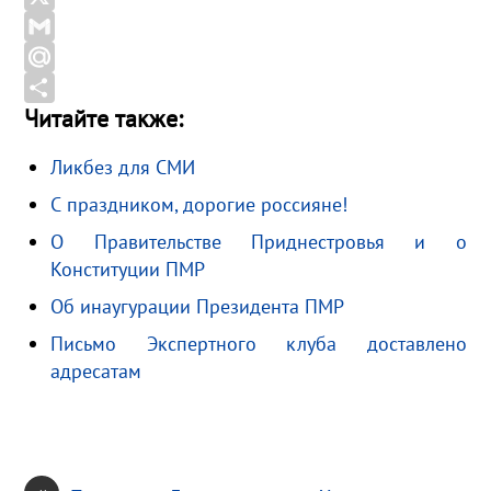
b
l
d
X
o
e
n
G
o
g
o
m
M
Читайте также:
k
r
k
a
a
О
a
l
i
i
т
Ликбез для СМИ
m
a
l
l
п
С праздником, дорогие россияне!
s
.
р
s
R
а
О Правительстве Приднестровья и о
Конституции ПМР
n
u
в
i
и
Об инаугурации Президента ПМР
k
т
Письмо Экспертного клуба доставлено
i
ь
адресатам
«