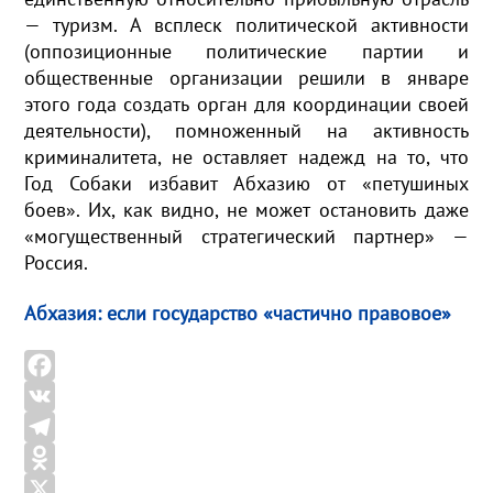
— туризм. А всплеск политической активности
(оппозиционные политические партии и
общественные организации решили в январе
этого года создать орган для координации своей
деятельности), помноженный на активность
криминалитета, не оставляет надежд на то, что
Год Собаки избавит Абхазию от «петушиных
боев». Их, как видно, не может остановить даже
«могущественный стратегический партнер» —
Россия.
Абхазия: если государство «частично правовое»
F
a
V
c
K
T
e
e
O