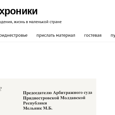
 хроники
юдения, жизнь в маленькой стране
риднестровье
прислать материал
гостевая
п