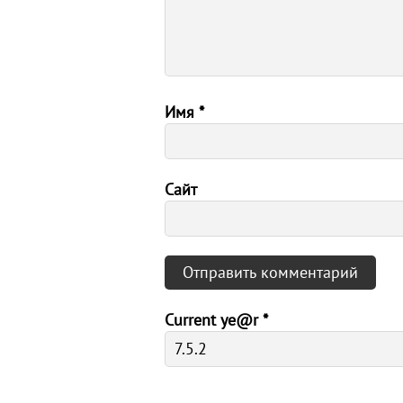
Имя
*
Сайт
Current ye@r
*