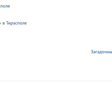
споле
 в Тирасполе
Загадочны