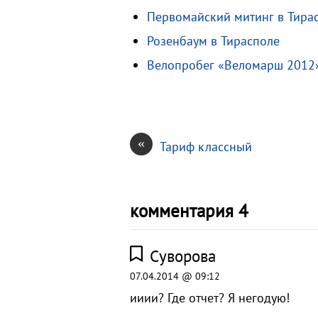
s
R
а
Первомайский митинг в Тира
n
u
в
Розенбаум в Тирасполе
i
и
Велопробег «Веломарш 2012»
k
т
i
ь
«
Тариф классный
комментария 4
Суворова
07.04.2014 @ 09:12
ииии? Где отчет? Я негодую!