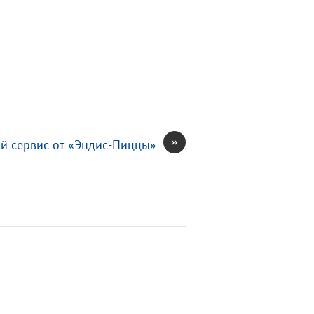
»
й сервис от «Эндис-Пиццы»