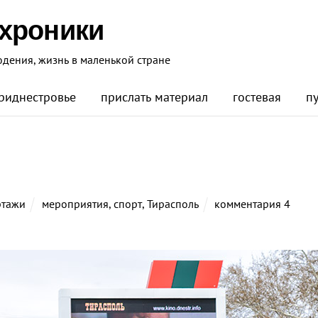
 хроники
юдения, жизнь в маленькой стране
риднестровье
прислать материал
гостевая
п
ртажи
мероприятия
,
спорт
,
Тирасполь
комментария 4