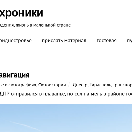
 хроники
юдения, жизнь в маленькой стране
риднестровье
прислать материал
гостевая
п
авигация
ье в фотографиях
,
Фотоистории
Днестр
,
Тирасполь
,
транспор
ПР отправился в плаванье, но сел на мель в районе го