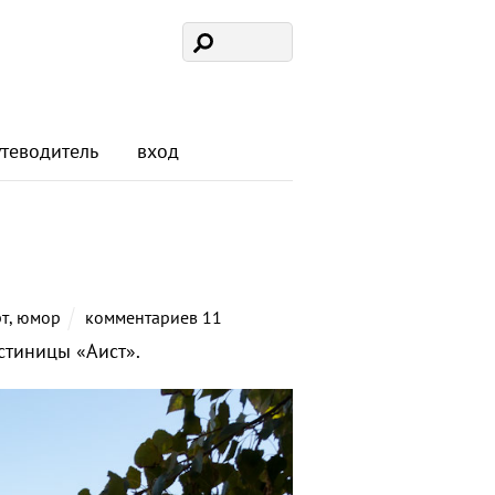
утеводитель
вход
т
,
юмор
комментариев 11
стиницы «Аист».