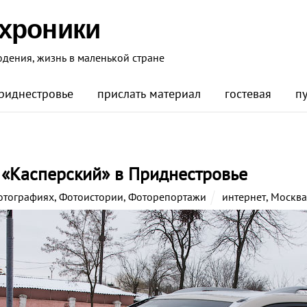
 хроники
юдения, жизнь в маленькой стране
риднестровье
прислать материал
гостевая
п
 «Касперский» в Приднестровье
отографиях
,
Фотоистории
,
Фоторепортажи
интернет
,
Москва