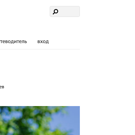
утеводитель
вход
ев