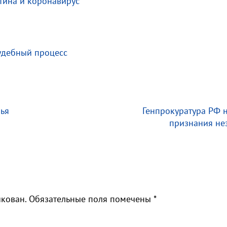
тина и коронавирус
удебный процесс
зья
Генпрокуратура РФ 
признания не
икован.
Обязательные поля помечены
*