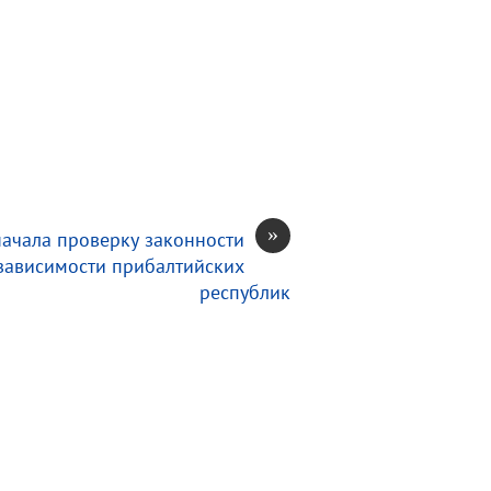
»
начала проверку законности
зависимости прибалтийских
республик