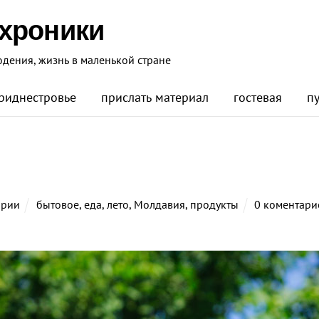
 хроники
юдения, жизнь в маленькой стране
риднестровье
прислать материал
гостевая
п
ории
бытовое
,
еда
,
лето
,
Молдавия
,
продукты
0 коментари