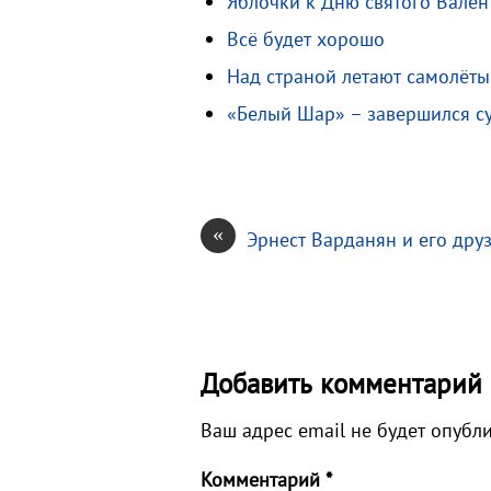
Яблочки к Дню святого Вален
s
.
р
s
R
а
Всё будет хорошо
n
u
в
Над страной летают самолёты
i
и
«Белый Шар» – завершился с
k
т
i
ь
«
Эрнест Варданян и его дру
Добавить комментарий
Ваш адрес email не будет опубл
Комментарий
*