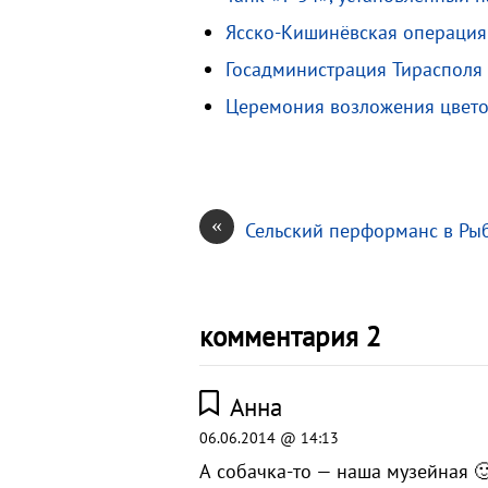
s
R
а
Ясско-Кишинёвская операция:
n
u
в
Госадминистрация Тирасполя 
i
и
Церемония возложения цвето
k
т
i
ь
«
Сельский перформанс в Ры
комментария 2
Анна
06.06.2014 @ 14:13
А собачка-то — наша музейная 