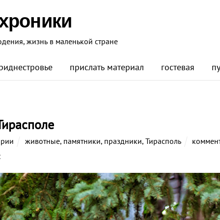
 хроники
юдения, жизнь в маленькой стране
риднестровье
прислать материал
гостевая
п
Тирасполе
ории
животные
,
памятники
,
праздники
,
Тирасполь
коммен
: