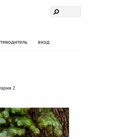
утеводитель
вход
тария 2