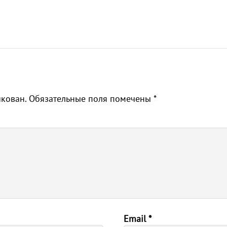
икован.
Обязательные поля помечены
*
Email
*