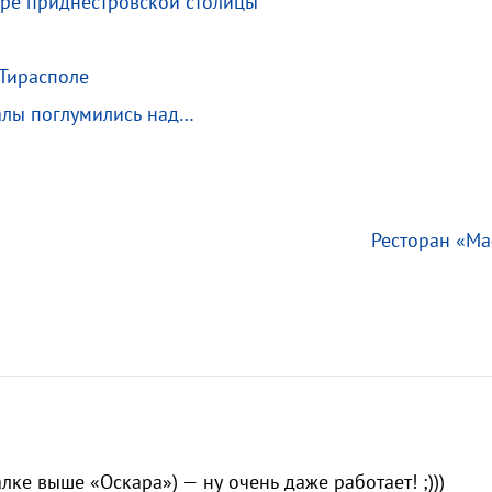
тре приднестровской столицы
 Тирасполе
алы поглумились над…
Ресторан «Ма
лке выше «Оскара») — ну очень даже работает! ;)))