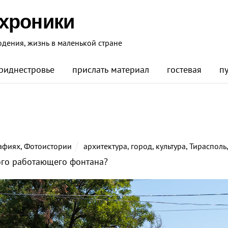
 хроники
юдения, жизнь в маленькой стране
риднестровье
прислать материал
гостевая
п
афиях
,
Фотоистории
архитектура
,
город
,
культура
,
Тирасполь
ого работающего фонтана?