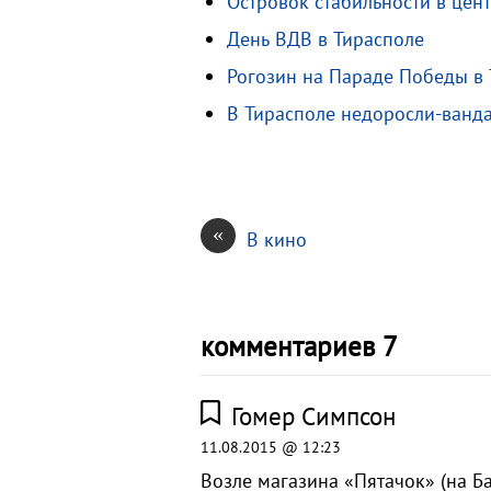
Островок стабильности в цен
s
.
р
s
R
а
День ВДВ в Тирасполе
n
u
в
Рогозин на Параде Победы в
i
и
В Тирасполе недоросли-ванд
k
т
i
ь
«
В кино
комментариев 7
Гомер Симпсон
11.08.2015 @ 12:23
Возле магазина «Пятачок» (на Ба