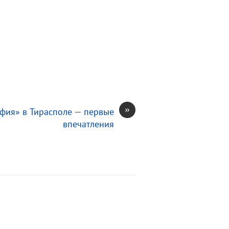
»
фия» в Тирасполе — первые
впечатления