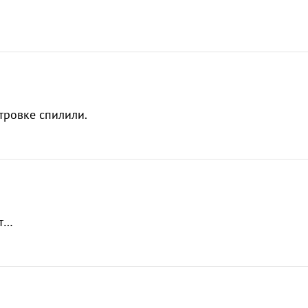
тровке спилили.
ет…