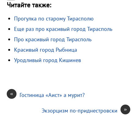
Читайте также:
k
r
k
a
a
О
a
l
i
i
т
Прогулка по старому Тирасполю
m
a
l
l
п
Еще раз про красивый город Тирасполь
s
.
р
s
R
а
Про красивый город Тирасполь
n
u
в
Красивый город Рыбница
i
и
Уродливый город Кишинев
k
т
i
ь
«
Гостиница «Аист» а мурит?
»
Экзорцизм по-приднестровски