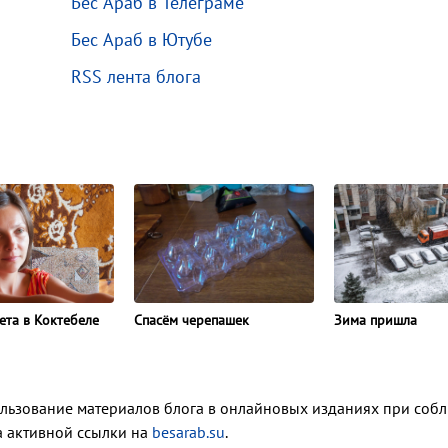
Бес Араб в Телеграме
Бес Араб в Ютубе
RSS лента блога
ета в Коктебеле
Спасём черепашек
Зима пришла
ользование материалов блога в онлайновых изданиях при соб
ка активной ссылки на
besarab.su
.