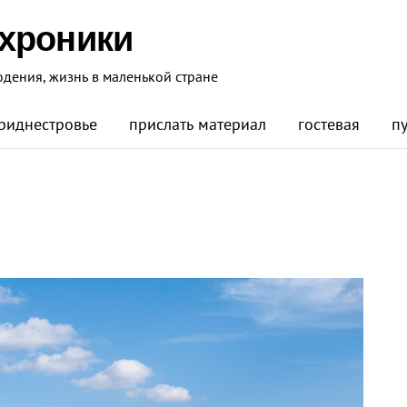
 хроники
юдения, жизнь в маленькой стране
риднестровье
прислать материал
гостевая
п