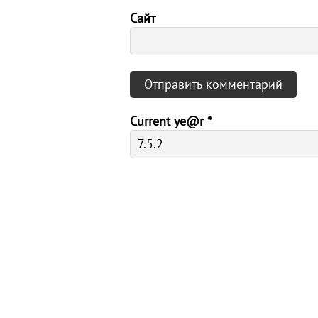
Сайт
Current ye@r
*