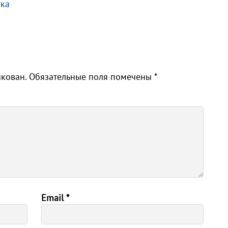
ака
икован.
Обязательные поля помечены
*
Email
*