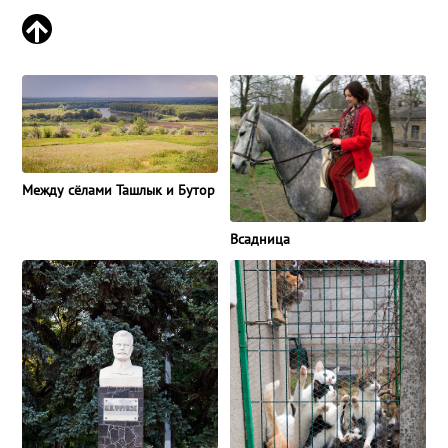
Между сёлами Ташлык и Бутор
Всадница