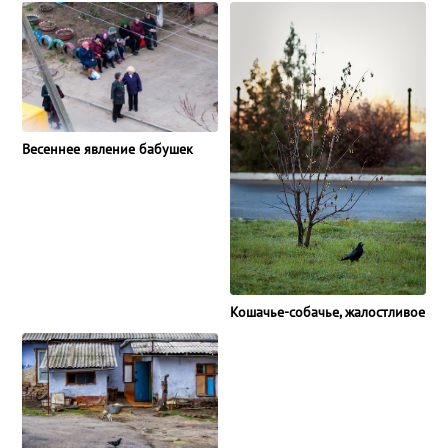
Весеннее явление бабушек
Кошачье-собачье, жалостливое