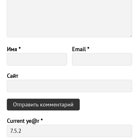
Имя
*
Email
*
Сайт
Current ye@r
*