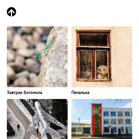
Завтрак богомола
Печалька