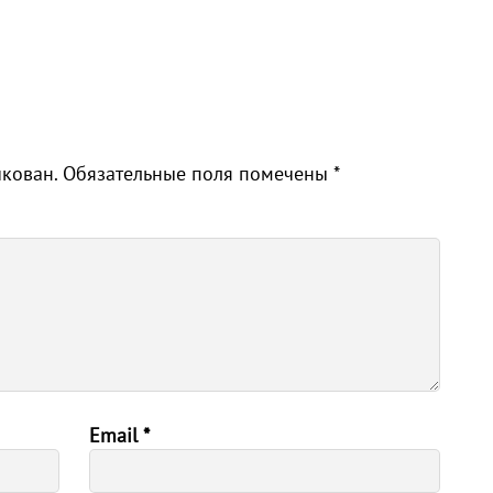
икован.
Обязательные поля помечены
*
Email
*