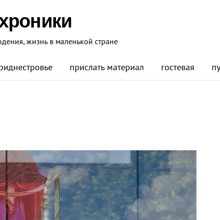
 хроники
юдения, жизнь в маленькой стране
риднестровье
прислать материал
гостевая
п