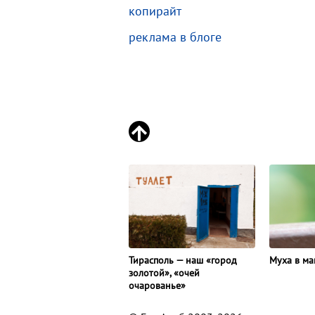
копирайт
реклама в блоге
Тирасполь — наш «город
Муха в ма
золотой», «очей
очарованье»