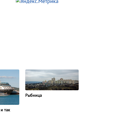
Рыбница
 и так