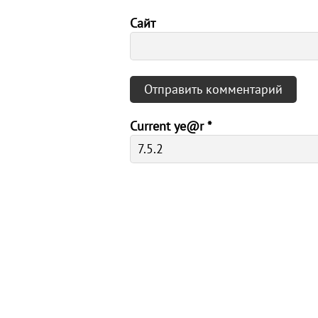
Сайт
Current ye@r
*