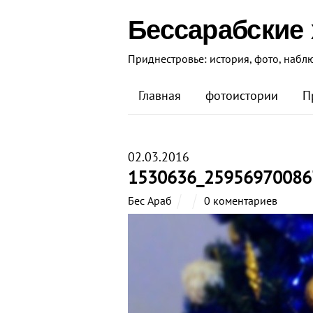
Бессарабские
Приднестровье: история, фото, набл
Главная
фотоистории
П
02.03.2016
1530636_25956970086
Бес Араб
0 коментариев