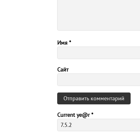
Имя
*
Сайт
Current ye@r
*