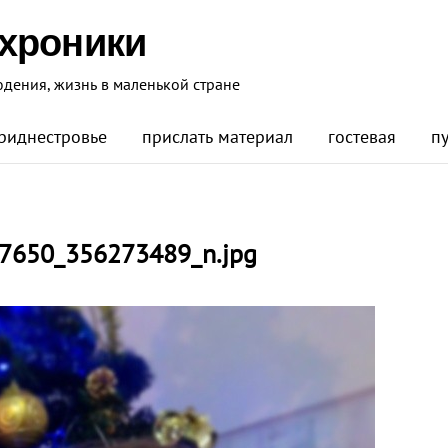
 хроники
юдения, жизнь в маленькой стране
риднестровье
прислать материал
гостевая
п
7650_356273489_n.jpg