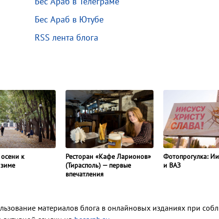
Бес Араб в Телеграме
Бес Араб в Ютубе
RSS лента блога
Фотопрогулка: Иис
 осени к
Ресторан «Кафе Ларионов»
и ВАЗ
 зиме
(Тирасполь) — первые
впечатления
ользование материалов блога в онлайновых изданиях при соб