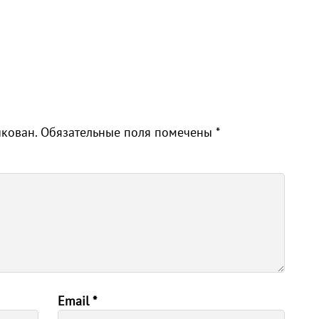
икован.
Обязательные поля помечены
*
Email
*