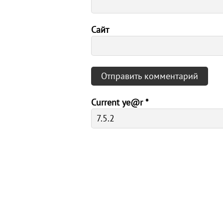
Сайт
Current ye@r
*