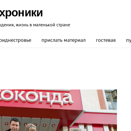
 хроники
юдения, жизнь в маленькой стране
риднестровье
прислать материал
гостевая
п