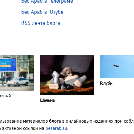
Бес Араб в Телеграме
Бес Араб в Ютубе
RSS лента блога
Голуби
ссный
Шельма
ользование материалов блога в онлайновых изданиях при соб
ка активной ссылки на
besarab.su
.