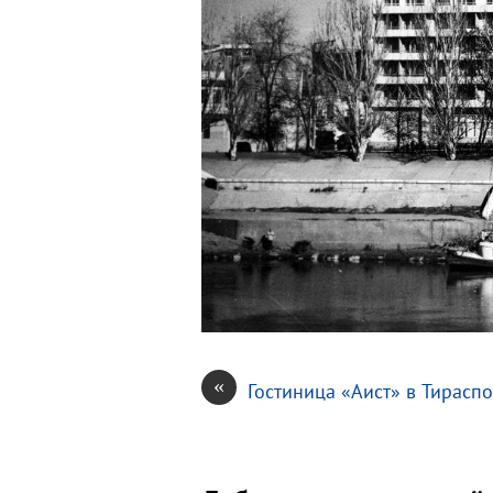
«
Гостиница «Аист» в Тирасп