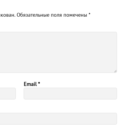
икован.
Обязательные поля помечены
*
Email
*