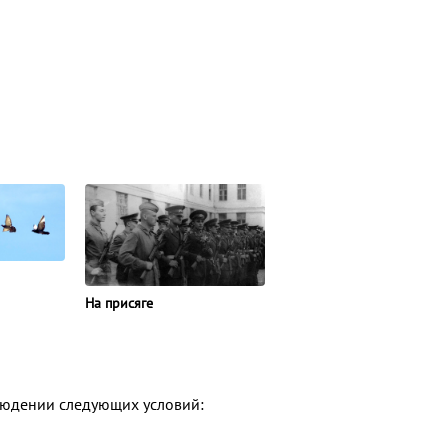
На присяге
людении следующих условий: