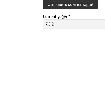
Current ye@r
*