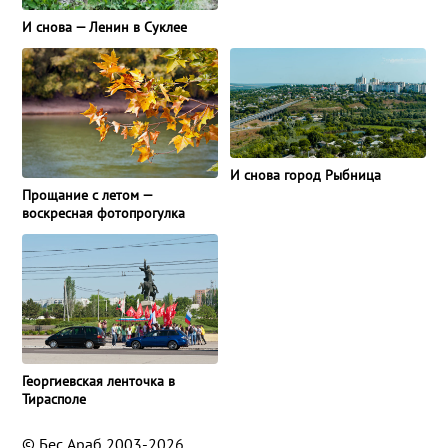
И снова — Ленин в Суклее
И снова город Рыбница
Прощание с летом —
воскресная фотопрогулка
Георгиевская ленточка в
Тирасполе
© Бес Араб 2003-2026